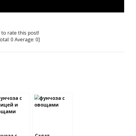
 to rate this post!
otal:
0
Average:
0
]
нчоза с
Салат