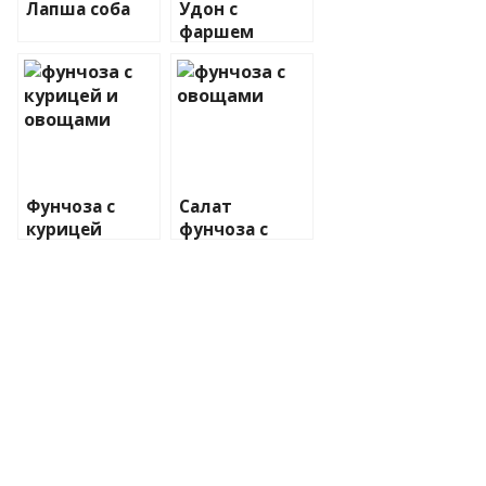
Лапша соба
Удон с
фаршем
Фунчоза с
Салат
курицей
фунчоза с
овощами