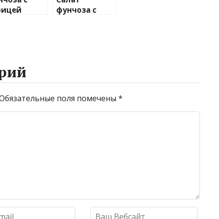
рицей
фунчоза с
овощами
рий
Обязательные поля помечены
*