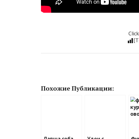
Click
[T
Похожие Публикации:
Лапша соба
Удон с
Фу