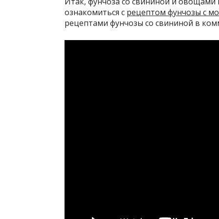
Итак, фунчоза со свининой и овощами 
ознакомиться с
рецептом фунчозы с м
рецептами фунчозы со свининой в ком