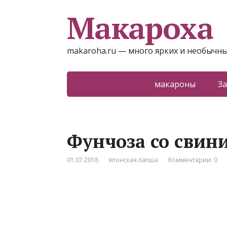
Макароха
makaroha.ru — много ярких и необычны
макароны
За
Фунчоза со свин
01.07.2018
японская лапша
Комментарии: 0