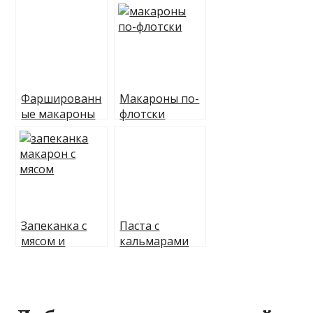
Фаршированн
Макароны по-
ые макароны
флотски
Запеканка с
Паста с
мясом и
кальмарами
макаронами